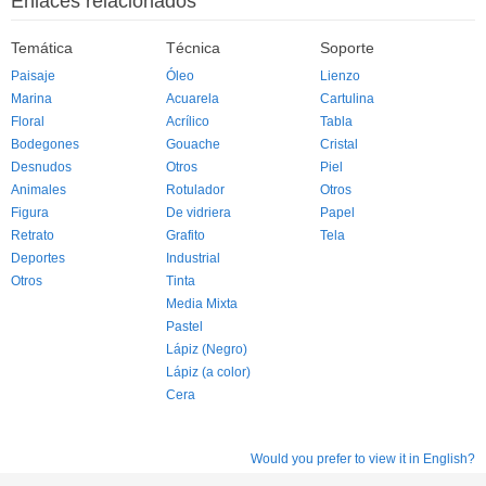
Enlaces relacionados
Temática
Técnica
Soporte
Paisaje
Óleo
Lienzo
Marina
Acuarela
Cartulina
Floral
Acrílico
Tabla
Bodegones
Gouache
Cristal
Desnudos
Otros
Piel
Animales
Rotulador
Otros
Figura
De vidriera
Papel
Retrato
Grafito
Tela
Deportes
Industrial
Otros
Tinta
Media Mixta
Pastel
Lápiz (Negro)
Lápiz (a color)
Cera
Would you prefer to view it in English?