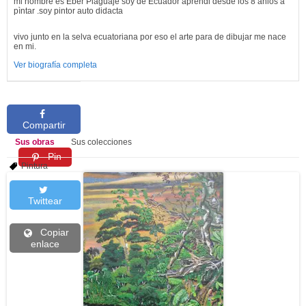
mi nombre es Eber Piaguaje soy de Ecuador aprendi desde los 8 anios a
pìntar .soy pintor auto didacta
vivo junto en la selva ecuatoriana por eso el arte para de dibujar me nace
en mi.
Ver biografía completa
Compartir
Sus obras
Sus colecciones
Pin
Pintura
Twittear
Copiar
enlace